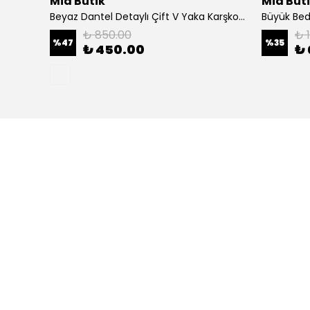
Mia Butik
Mia But
Büyük Beden Bej Yuvarlak Yaka Salaş Takım
Beyaz Dantel Detaylı Çift V Yaka Karşkorse Esnek Bluz
Büyük Bed
₺ 850.00
₺ 
%
47
%
35
₺ 450.00
₺ 