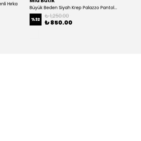
Mia Butik
Mia B
li Hırka
Büyük Beden Siyah Krep Palazzo Pantolon
₺ 1,250.00
%
32
%
43
₺ 850.00