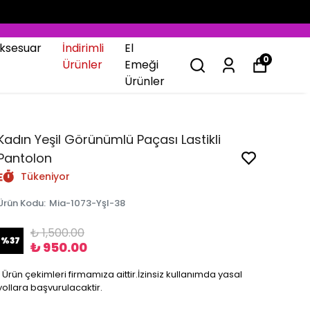
ksesuar
İndirimli
El
0
Ürünler
Emeği
Ürünler
Kadın Yeşil Görünümlü Paçası Lastikli
Pantolon
Tükeniyor
Ürün Kodu
:
Mia-1073-Yşl-38
₺ 1,500.00
%
37
₺ 950.00
❗️ Ürün çekimleri firmamıza aittir.İzinsiz kullanımda yasal
yollara başvurulacaktir.