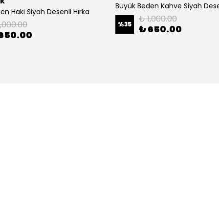
ik
Büyük Beden Kahve Siyah Desen
en Haki Siyah Desenli Hırka
₺ 1,000.00
1,000.00
%
35
₺ 650.00
650.00