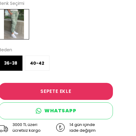
Renk Seçimi
Beden
36-38
40-42
SEPETE EKLE
WHATSAPP
3000 TL üzeri
14 gün içinde
ücretsiz kargo
iade değişim