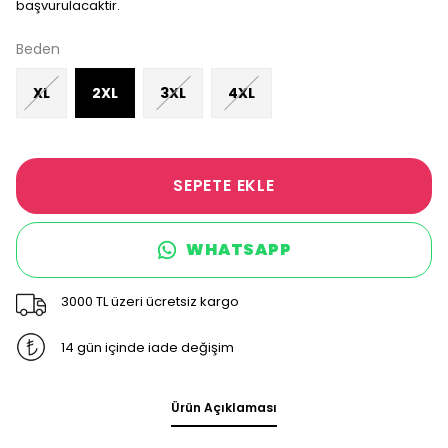
başvurulacaktir.
Beden
XL
2XL
3XL
4XL
SEPETE EKLE
WHATSAPP
3000 TL üzeri ücretsiz kargo
14 gün içinde iade değişim
Ürün Açıklaması