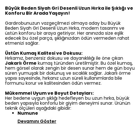
Büyük Beden Siyah Gri Desenli Uzun Hırka ile Şıklığı ve
Konforu Bir Arada Yaşayın!
Gardırobunuzun vazgeçilmezi olmaya aday bu Büyük
Beden Siyah Gri Desenli Uzun Hırka, modern tasarımı ve
üstün konforu bir araya getiriyor. Her anınızda size eşlik
edecek bu özel parça, şıklığınızdan ödün vermeden rahat
etmenizi sağlar.
Üstün Kumaş Kalitesi ve Dokusu:
Hırkamız, benzersiz dokusu ve dayanıklılığı ile öne çıkan
Jakarlı Örme
kumaş türünden üretilmiştir. Bu özel kumaş,
hem görsel olarak zengin bir desen sunar hem de gün boyu
süren yumuşak bir dokunuş ve sıcaklık sağlar. Jakarlı örme
yapısı sayesinde, hırkanız uzun süreli kullanımlarda bile
formunu korur ve kalitesinden ödün vermez.
Mükemmel Uyum ve Boyut Detayları:
Her bedene uygun şıklığı hedefleyen bu uzun hırka, büyük
beden yapısıyla konforlu bir giyim deneyimi sunar. Ürünün
teknik ölçüleri aşağıdaki gibidir:
Numune
Devamını Göster