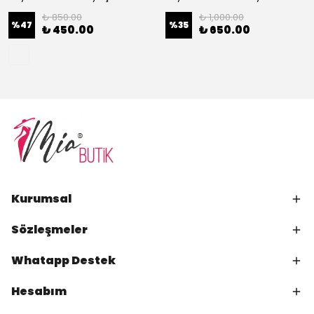
₺ 850.00
₺ 1,000.00
%
47
%
35
₺ 450.00
₺ 650.00
Kurumsal
Sözleşmeler
Whatapp Destek
Hesabım