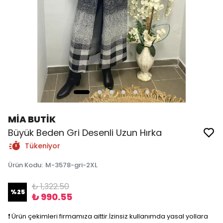
MİA BUTİK
Büyük Beden Gri Desenli Uzun Hırka
Tükeniyor
Ürün Kodu
:
M-3578-gri-2XL
₺ 1,322.50
%
25
₺ 990.55
❗️ Ürün çekimleri firmamıza aittir.İzinsiz kullanımda yasal yollara