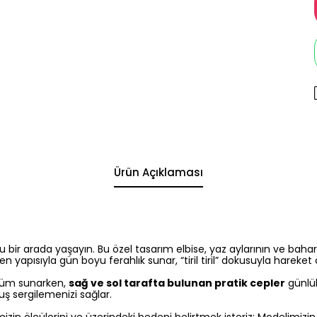
Ürün Açıklaması
foru bir arada yaşayın. Bu özel tasarım elbise, yaz aylarının ve ba
len yapısıyla gün boyu ferahlık sunar, “tiril tiril” dokusuyla hareket
nüm sunarken,
sağ ve sol tarafta bulunan pratik cepler
günlük
ruş sergilemenizi sağlar.