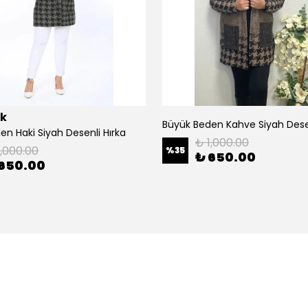
ik
Büyük Beden Kahve Siyah Desen
en Haki Siyah Desenli Hırka
₺ 1,000.00
1,000.00
%
35
₺ 650.00
650.00