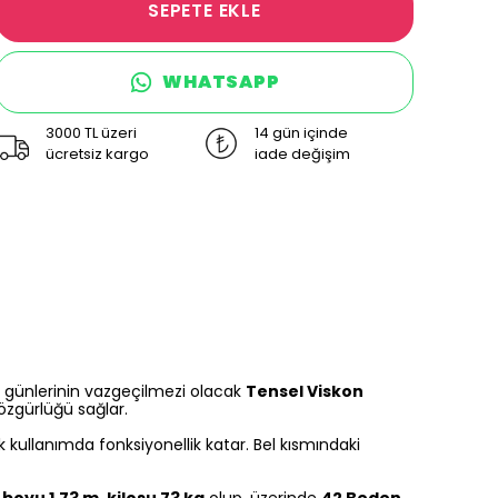
SEPETE EKLE
WHATSAPP
3000 TL üzeri
14 gün içinde
ücretsiz kargo
iade değişim
har günlerinin vazgeçilmezi olacak
Tensel Viskon
 özgürlüğü sağlar.
 kullanımda fonksiyonellik katar. Bel kısmındaki