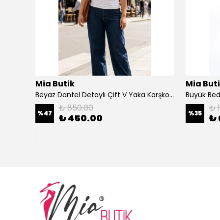
Mia Butik
Mia But
Büyük Beden Bej Yuvarlak Yaka Salaş Takım
Beyaz Dantel Detaylı Çift V Yaka Karşkorse Esnek Bluz
Büyük Bed
₺ 850.00
₺ 
%
47
%
35
₺ 450.00
₺ 