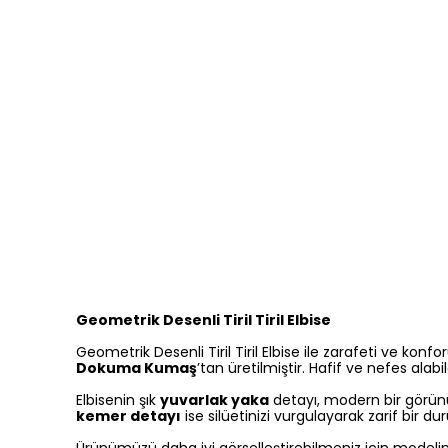
Geometrik Desenli Tiril Tiril Elbise
Geometrik Desenli Tiril Tiril Elbise ile zarafeti ve kon
Dokuma Kumaş
’tan üretilmiştir. Hafif ve nefes alabi
Elbisenin şık
yuvarlak yaka
detayı, modern bir görü
kemer detayı
ise silüetinizi vurgulayarak zarif bir du