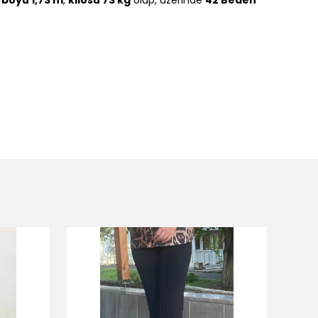
n
boyu 1,73 m
,
kilosu 73 kg
olup, üzerinde
42 Beden