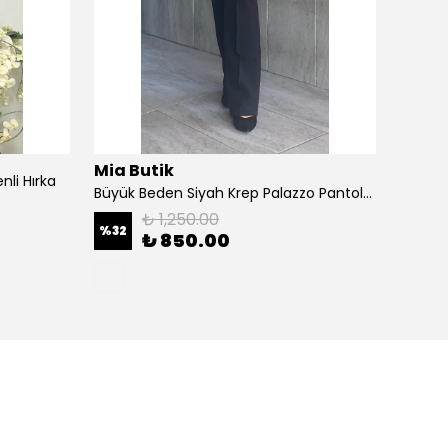
Mia Butik
Mia B
li Hırka
Büyük Beden Siyah Krep Palazzo Pantolon
₺ 1,250.00
%
32
%
43
₺ 850.00