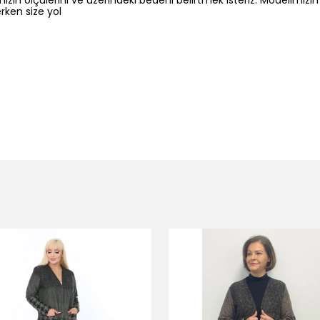
zin ölçülerini ve üzerindeki bedeni belirtmek isteriz: Modelimizi
rken size yol