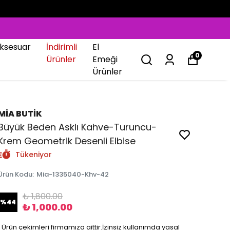
ksesuar
İndirimli
El
0
Ürünler
Emeği
Ürünler
MİA BUTİK
Büyük Beden Asklı Kahve-Turuncu-
Krem Geometrik Desenli Elbise
Tükeniyor
Ürün Kodu
:
Mia-1335040-Khv-42
₺ 1,800.00
%
44
₺ 1,000.00
❗️ Ürün çekimleri firmamıza aittir.İzinsiz kullanımda yasal