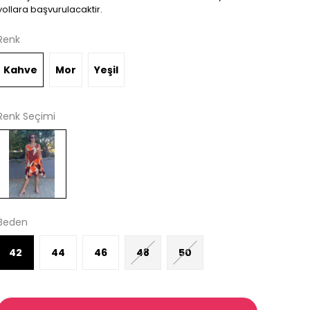
yollara başvurulacaktir.
Renk
Kahve
Mor
Yeşil
Renk Seçimi
Beden
42
44
46
48
50