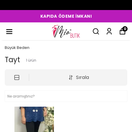
KAPIDA ÖDEME İMKANI
0
Büyük Beden
Tayt
1
ürün
Sırala