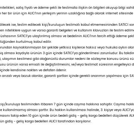
elikleri, satış fiyatı ve ödeme şekli ile teslimata ilişkin ön bilgileri okuyup bilgi sa
 bir ürün için ALICI'nın yerleşim yerinin uzaklığına bağlı olarak internet sitesinde ö
dilecek ise, teslim edilecek kişi/kuruluşun teslimatı kabul etmemesininden SATICI s
len niteliklere uygun ve varsa garanti belgeleri ve kullanım klavuzları ile teslim edi
hasının SATICI'ya ulaştırılmış olması ve bedelinin ALICI'nın tercih ettiği ödeme şek
ülüğünden kurtulmuş kabul edilir.
surundan kaynaklanmayan bir şekilde yetkisiz kişilerce haksız veya hukuka aykırı olar
ş olması kaydıyla ürünün 3 gün içinde SATICI'ya gönderilmesi zorunludur. Bu takdirde n
i, ulaşımın kesilmesi gibi olağanüstü durumlar nedeni ile sözleşme konusu ürünü sür
nusu ürünün varsa emsali ile değiştirilmesini, ve/veya teslimat süresinin engelleyi
n içinde kendisine nakten ve defaten ödenir.
arızalı veya bozuk olanlar, garanti şartları içinde gerekli onarımın yapılması için SAT
işi/kuruluşa tesliminden itibaren 7 gün içinde cayma hakkına sahiptir. Cayma hakkını
ullanılmamış olması şarttır. Bu hakkın kullanılması halinde, 3. kişiye veya ALICI'ya 
masını takip eden 10 gün içinde ürün bedeli gidiş - geliş kargo bedelleri düşülerek ALI
 gidiş - geliş kargo bedelleri ALICI tarafından karşılanır.