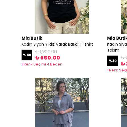
Mia Butik
Mia Buti
Kadın Siyah Yıldız Varak Basklı T-shirt
Kadın Siy
Takım
₺ 1,200.00
%
46
₺ 650.00
₺ 
%
30
₺ 
1 Renk Seçimi 4 Beden
1 Renk Seç