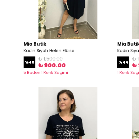
Mia Butik
Mia Buti
Kadın Siyah Helen Elbise
Kadın Siya
₺ 1,500.00
₺ 
%
40
%
44
₺ 900.00
₺ 
5 Beden 1 Renk Seçimi
1 Renk Seç