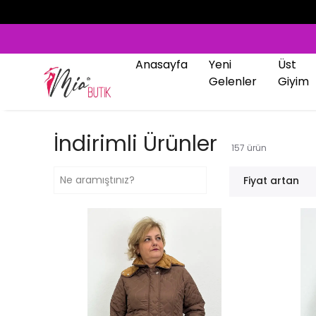
Anasayfa
Yeni
Üst
Gelenler
Giyim
İndirimli Ürünler
157
ürün
Fiyat artan