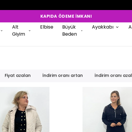
KREDİ KARTINA 12 TAKSİT
Alt
Elbise
Büyük
Ayakkabı
A
Giyim
Beden
Fiyat azalan
İndirim oranı artan
İndirim oranı aza