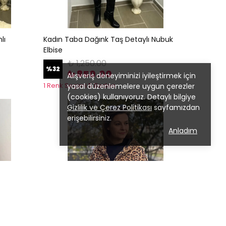
lı
Kadın Taba Dağınk Taş Detaylı Nubuk
Elbise
₺ 1,250.00
%
32
₺ 850.00
Alışveriş deneyiminizi iyileştirmek için
1 Renk Seçimi 5 Beden
yasal düzenlemelere uygun çerezler
(cookies) kullanıyoruz. Detaylı bilgiye
Gizlilik ve Çerez Politikası
sayfamızdan
erişebilirsiniz.
Anladım