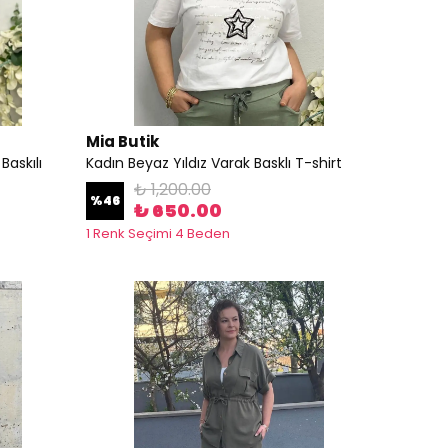
Mia Butik
Baskılı
Kadın Beyaz Yıldız Varak Basklı T-shirt
₺ 1,200.00
%
46
₺ 650.00
1 Renk Seçimi 4 Beden