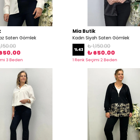
k
Mia Butik
az Saten Gömlek
Kadın Siyah Saten Gömlek
,150.00
₺ 1,150.00
%
43
650.00
₺ 650.00
imi 3 Beden
1 Renk Seçimi 2 Beden