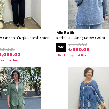
k
Mia Butik
ah Önden Büzgü Detaylı Keten
Kadın Gri Güneş Keten Ceket
₺ 1,750.00
%
51
₺ 850.00
2,850.00
2,000.00
1 Renk Seçimi 4 Beden
imi 4 Beden