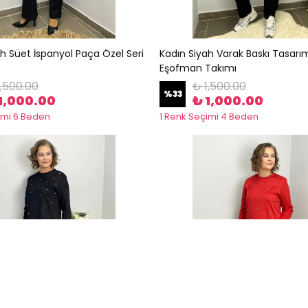
h Süet İspanyol Paça Özel Seri
Kadın Siyah Varak Baskı Tasarım
Eşofman Takımı
1,500.00
₺ 1,500.00
%
33
1,000.00
₺ 1,000.00
imi 6 Beden
1 Renk Seçimi 4 Beden