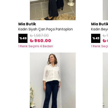
Mia Butik
Mia Buti
Kadın Siyah Çan Paça Pantoplon
Kadın Bey
₺ 1,587.00
₺ 1
%
40
%
43
₺ 950.00
₺ 
1 Renk Seçimi 4 Beden
1 Renk Seç