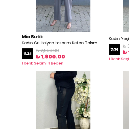
Mia Butik
Kadın Yeş
Kadın Gri İtalyan tasarım Keten Takım
₺ 
%
36
₺ 2,900.00
₺ 
%
34
₺ 1,900.00
1 Renk Seç
1 Renk Seçimi 4 Beden