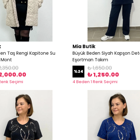
k
Mia Butik
en Taş Rengi Kapitone Su
Büyük Beden Siyah Kapşon Deta
 Mont
Eşortman Takım
2,350.00
₺ 1,650.00
%
24
2,000.00
₺ 1,250.00
Renk Seçimi
4 Beden 1 Renk Seçimi