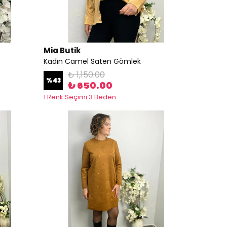
Mia Butik
Kadın Camel Saten Gömlek
₺ 1,150.00
%
43
₺ 650.00
1 Renk Seçimi 3 Beden