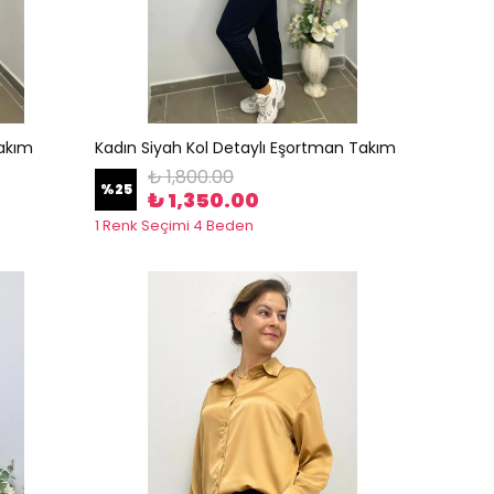
Takım
Kadın Siyah Kol Detaylı Eşortman Takım
₺ 1,800.00
%
25
₺ 1,350.00
1 Renk Seçimi 4 Beden