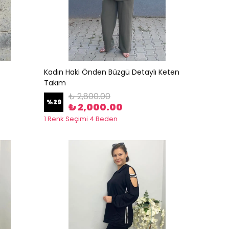
Kadın Haki Önden Büzgü Detaylı Keten
Takım
₺ 2,800.00
%
29
₺ 2,000.00
1 Renk Seçimi 4 Beden