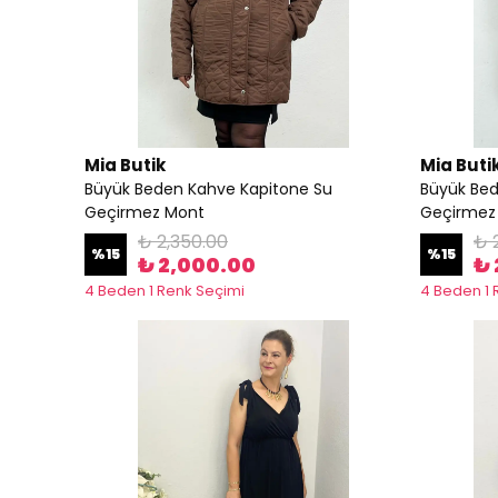
Mia Butik
Mia Buti
Büyük Beden Kahve Kapitone Su
Büyük Bed
Geçirmez Mont
Geçirmez
₺ 2,350.00
₺ 
%
15
%
15
₺ 2,000.00
₺ 
4 Beden 1 Renk Seçimi
4 Beden 1 