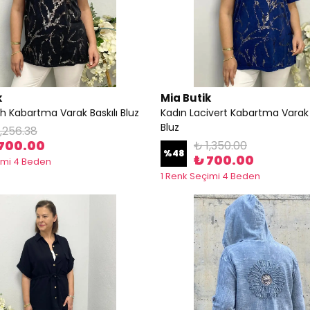
k
Mia Butik
h Kabartma Varak Baskılı Bluz
Kadın Lacivert Kabartma Varak 
Bluz
1,256.38
700.00
₺ 1,350.00
%
48
₺ 700.00
imi 4 Beden
1 Renk Seçimi 4 Beden