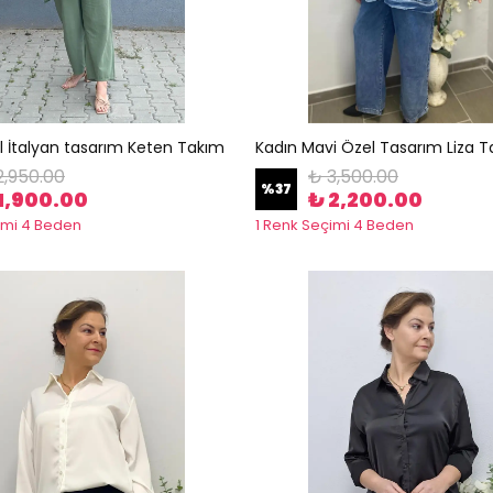
il İtalyan tasarım Keten Takım
Kadın Mavi Özel Tasarım Liza 
2,950.00
₺ 3,500.00
%
37
1,900.00
₺ 2,200.00
imi 4 Beden
1 Renk Seçimi 4 Beden