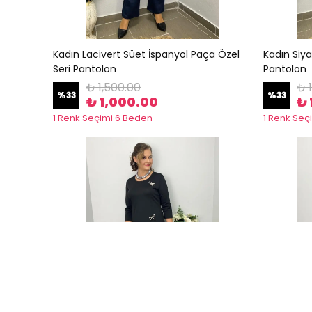
Kadın Lacivert Süet İspanyol Paça Özel
Kadın Siya
Seri Pantolon
Pantolon
₺ 1,500.00
₺ 
%
33
%
33
₺ 1,000.00
₺ 
1 Renk Seçimi 6 Beden
1 Renk Seç