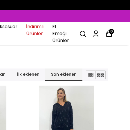
ksesuar
İndirimli
El
0
Ürünler
Emeği
Ürünler
lan
İlk eklenen
Son eklenen