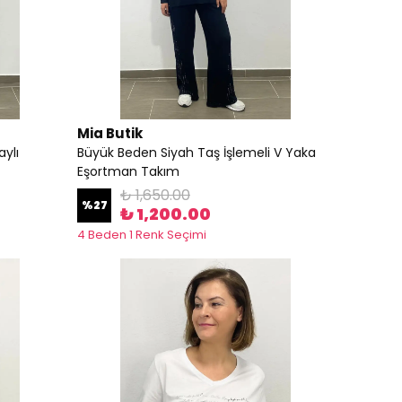
Mia Butik
ylı
Büyük Beden Siyah Taş İşlemeli V Yaka
Eşortman Takım
₺ 1,650.00
%
27
₺ 1,200.00
4 Beden 1 Renk Seçimi