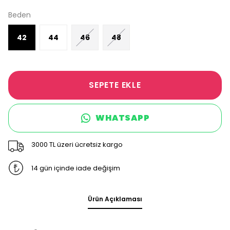
Beden
42
44
46
48
SEPETE EKLE
WHATSAPP
3000 TL üzeri ücretsiz kargo
14 gün içinde iade değişim
Ürün Açıklaması