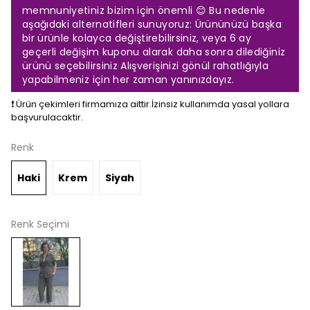
memnuniyetiniz bizim için önemli 😊 Bu nedenle
aşağıdaki alternatifleri sunuyoruz: Ürününüzü başka
bir ürünle kolayca değiştirebilirsiniz, veya 6 ay
geçerli değişim kuponu alarak daha sonra dilediğiniz
ürünü seçebilirsiniz Alışverişinizi gönül rahatlığıyla
yapabilmeniz için her zaman yanınızdayız.
❗️ Ürün çekimleri firmamıza aittir.İzinsiz kullanımda yasal yollara
başvurulacaktir.
Renk
Haki
Krem
Siyah
Renk Seçimi