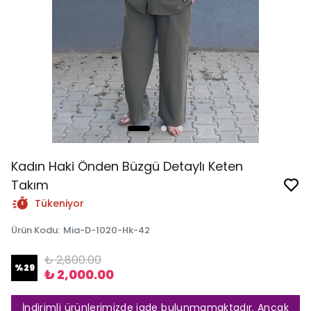
Kadın Haki Önden Büzgü Detaylı Keten
Takım
Tükeniyor
Ürün Kodu
:
Mia-D-1020-Hk-42
₺ 2,800.00
%
29
₺ 2,000.00
İndirimli ürünlerimizde iade bulunmamaktadır. Ancak