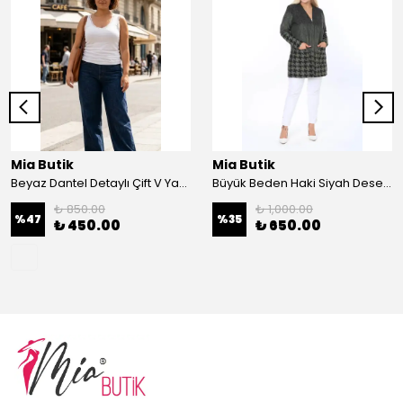
Mia Butik
Mia Butik
Beyaz Dantel Detaylı Çift V Yaka Karşkorse Esnek Bluz
Büyük Beden Haki Siyah Desenli Hırka
₺ 850.00
₺ 1,000.00
%
47
%
35
₺ 450.00
₺ 650.00