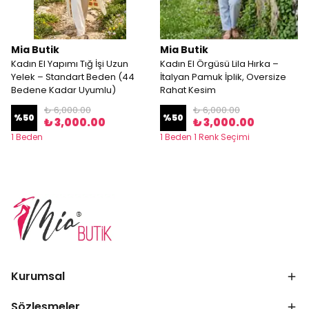
Mia Butik
Mia Butik
Kadın El Yapımı Tığ İşi Uzun
Kadın El Örgüsü Lila Hırka –
Yelek – Standart Beden (44
İtalyan Pamuk İplik, Oversize
Bedene Kadar Uyumlu)
Rahat Kesim
₺ 6,000.00
₺ 6,000.00
%
50
%
50
₺ 3,000.00
₺ 3,000.00
1 Beden
1 Beden 1 Renk Seçimi
Kurumsal
Sözleşmeler