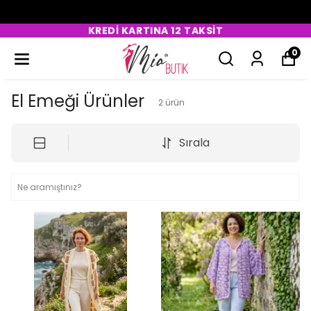
KREDİ KARTINA 12 TAKSİT
0
El Emeği Ürünler
2
ürün
Sırala