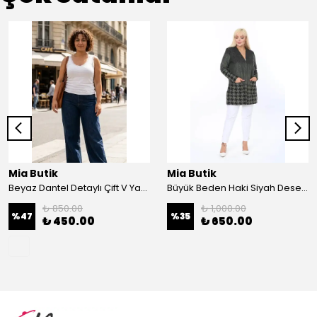
Mia Butik
Mia Butik
Beyaz Dantel Detaylı Çift V Yaka Karşkorse Esnek Bluz
Büyük Beden Haki Siyah Desenli Hırka
₺ 850.00
₺ 1,000.00
%
47
%
35
₺ 450.00
₺ 650.00