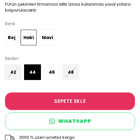
❗️ Ürün çekimleri firmamıza aittir.İzinsiz kullanımda yasal yollara
başvurulacaktir.
Renk
Bej
Haki
Mavi
Beden
42
44
46
48
SEPETE EKLE
WHATSAPP
3000 TL üzeri ücretsiz kargo