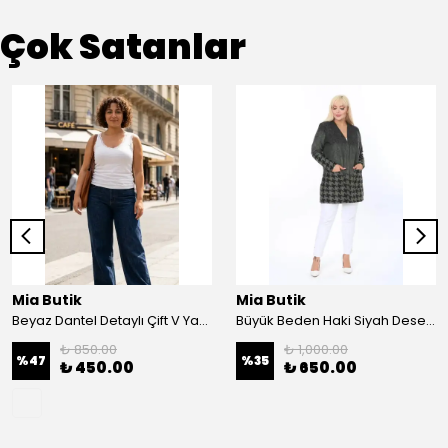
Çok Satanlar
Mia Butik
Mia Butik
Beyaz Dantel Detaylı Çift V Yaka Karşkorse Esnek Bluz
Büyük Beden Haki Siyah Desenli Hırka
₺ 850.00
₺ 1,000.00
%
47
%
35
₺ 450.00
₺ 650.00