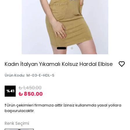
Kadın İtalyan Yıkamalı Kolsuz Hardal Elbise
Ürün Kodu
:
M-03-E-HDL-S
₺ 1,450.00
%
41
₺ 850.00
❗️ Ürün çekimleri firmamıza aittir.İzinsiz kullanımda yasal yollara
başvurulacaktir.
Renk Seçimi