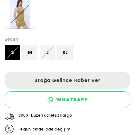
Beden
S
M
L
XL
Stoğa Gelince Haber Ver
WHATSAPP
3000 TL üzeri ücretsiz kargo
14 gün içinde iade değişim