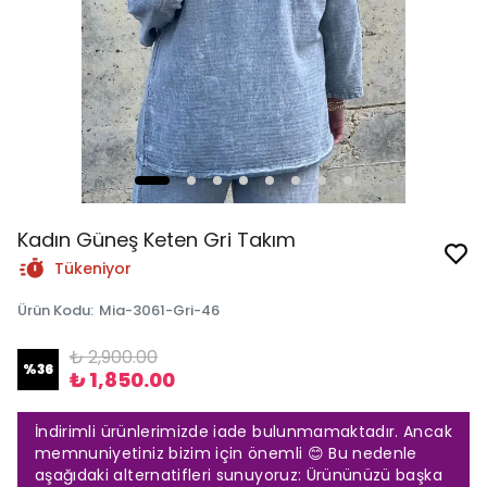
Kadın Güneş Keten Gri Takım
Tükeniyor
Ürün Kodu
:
Mia-3061-Gri-46
₺ 2,900.00
%
36
₺ 1,850.00
İndirimli ürünlerimizde iade bulunmamaktadır. Ancak
memnuniyetiniz bizim için önemli 😊 Bu nedenle
aşağıdaki alternatifleri sunuyoruz: Ürününüzü başka