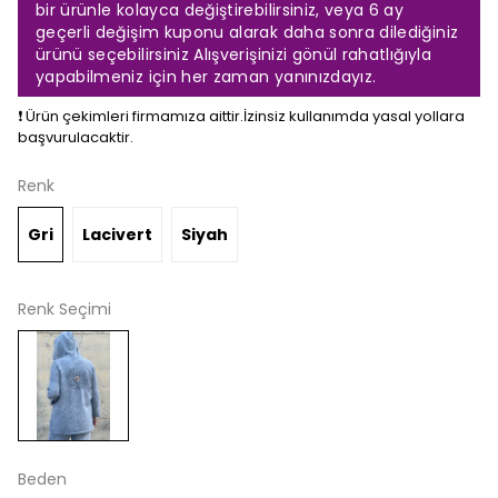
bir ürünle kolayca değiştirebilirsiniz, veya 6 ay
geçerli değişim kuponu alarak daha sonra dilediğiniz
ürünü seçebilirsiniz Alışverişinizi gönül rahatlığıyla
yapabilmeniz için her zaman yanınızdayız.
❗️ Ürün çekimleri firmamıza aittir.İzinsiz kullanımda yasal yollara
başvurulacaktir.
Renk
Gri
Lacivert
Siyah
Renk Seçimi
Beden