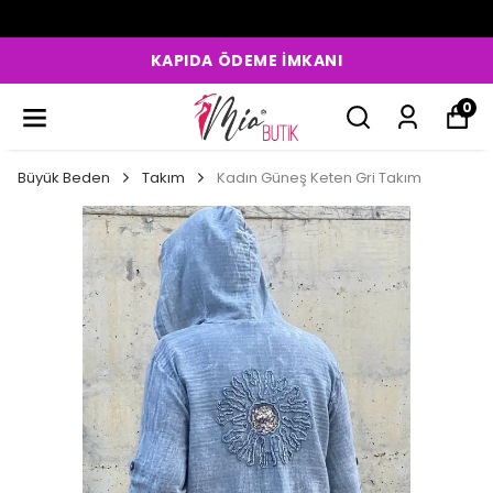
KAPIDA ÖDEME İMKANI
0
Büyük Beden
Takım
Kadın Güneş Keten Gri Takım