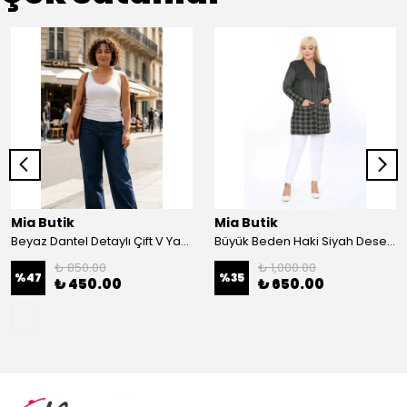
Mia Butik
Mia Butik
Beyaz Dantel Detaylı Çift V Yaka Karşkorse Esnek Bluz
Büyük Beden Haki Siyah Desenli Hırka
₺ 850.00
₺ 1,000.00
%
47
%
35
₺ 450.00
₺ 650.00