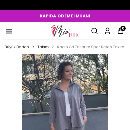
KAPIDA ÖDEME İMKANI
0
Büyük Beden
Takım
Kadın Gri Tasarım Spor Keten Takım