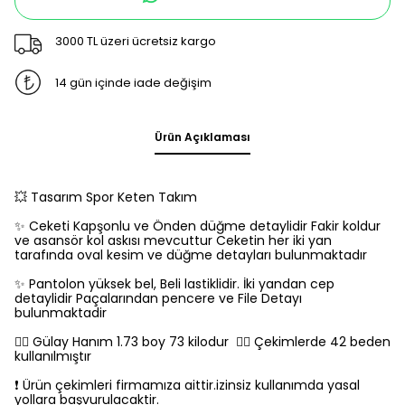
3000 TL üzeri ücretsiz kargo
14 gün içinde iade değişim
Ürün Açıklaması
💥 Tasarım Spor Keten Takım
✨️ Ceketi Kapşonlu ve Önden düğme detaylidir Fakir koldur
ve asansör kol askısı mevcuttur Ceketin her iki yan
tarafında oval kesim ve düğme detayları bulunmaktadır
✨️ Pantolon yüksek bel, Beli lastiklidir. İki yandan cep
detaylidir Paçalarından pencere ve File Detayı
bulunmaktadir
👉🏻 Gülay Hanım 1.73 boy 73 kilodur 👉🏻 Çekimlerde 42 beden
kullanılmıştır
❗️ Ürün çekimleri firmamıza aittir.izinsiz kullanımda yasal
yollara başvurulacaktir.