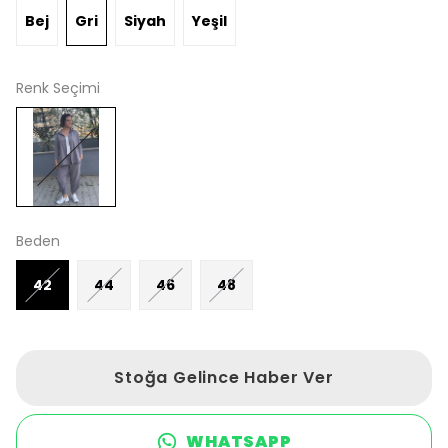
Bej
Gri
Siyah
Yeşil
Renk Seçimi
Beden
42
44
46
48
Stoğa Gelince Haber Ver
WHATSAPP