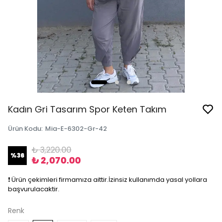
Kadın Gri Tasarım Spor Keten Takım
Ürün Kodu
:
Mia-E-6302-Gr-42
₺ 3,220.00
%
36
₺ 2,070.00
❗️ Ürün çekimleri firmamıza aittir.İzinsiz kullanımda yasal yollara
başvurulacaktir.
Renk