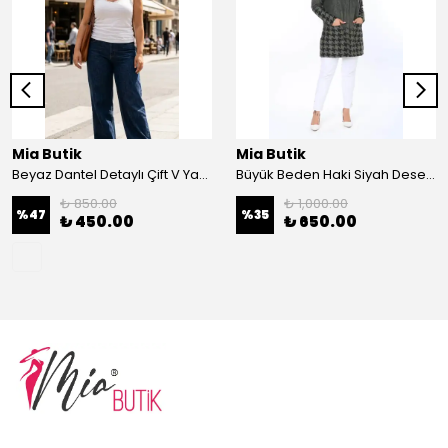
Mia Butik
Mia Butik
Beyaz Dantel Detaylı Çift V Yaka Karşkorse Esnek Bluz
Büyük Beden Haki Siyah Desenli Hırka
₺ 850.00
₺ 1,000.00
%
47
%
35
₺ 450.00
₺ 650.00