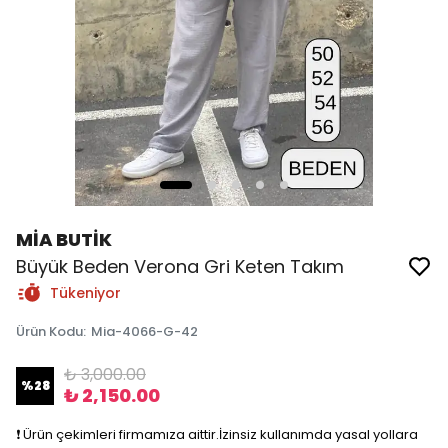
MİA BUTİK
Büyük Beden Verona Gri Keten Takım
Tükeniyor
Ürün Kodu
:
Mia-4066-G-42
₺ 3,000.00
%
28
₺ 2,150.00
❗️ Ürün çekimleri firmamıza aittir.İzinsiz kullanımda yasal yollara