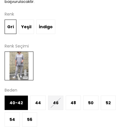
başvurulacaktir.
Renk
Gri
Yeşil
İndigo
Renk Seçimi
Beden
40-42
44
46
48
50
52
54
56