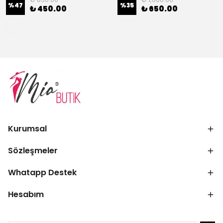
%
47
%
35
₺ 450.00
₺ 650.00
Kurumsal
Sözleşmeler
Whatapp Destek
Hesabım