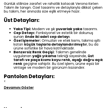
Günlük stilinize zarafet ve rahatlık katacak Verona Keten
Takım ile tanışın. Özel tasarımı ve detaylarıyla dikkat çeken
bu takım, her anınızda size eşlik etmeye hazır.
Üst Detayları:
Yaka Tipi:
Modern ve şık
yuvarlak yaka
tasarımı.
Cep Detayı:
Fonksiyonel ve estetik bir dokunuş
sunan
önde iki adet cep detayı
.
Özel İşlemeler:
Omuzları ve etek kısmı, takıma ışıltı
katan
küçük taşlarla detaylandırılmıştır
, bu da
ürüne sofistike bir hava katmaktadır.
Benzersiz Renk Geçişi:
Takımın genelinde
uygulanan
yağlı yıkama
tekniği sayesinde,
üst
tarafı ve paça kısmı koyu renk, aşağı doğru açık
renk
geçişine sahiptir. Bu özel işlem, ürüne eşsiz bir
vintage ve modern bir görünüm kazandırır.
Pantolon Detayları:
<
Devamını Göster