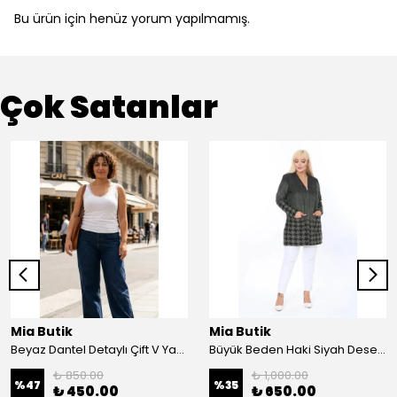
Bu ürün için henüz yorum yapılmamış.
Çok Satanlar
Mia Butik
Mia Butik
Beyaz Dantel Detaylı Çift V Yaka Karşkorse Esnek Bluz
Büyük Beden Haki Siyah Desenli Hırka
₺ 850.00
₺ 1,000.00
%
47
%
35
₺ 450.00
₺ 650.00