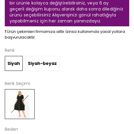
bir ürünle kolayca değiştirebilirsiniz, veya 6 ay
geçerli değişim kuponu alarak daha sonra dilediğiniz
ürünü seçebilirsiniz Alışverişinizi gönül rahatlığıyla
yapabilmeniz için her zaman yanınızdayız.
❗️ Ürün çekimleri firmamıza aittir.İzinsiz kullanımda yasal yollara
başvurulacaktir.
Renk
Siyah
Siyah-beyaz
Renk Seçimi
Beden