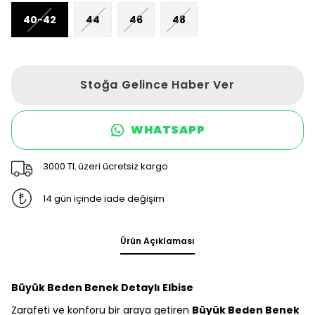
40-42
44
46
48
Stoğa Gelince Haber Ver
WHATSAPP
3000 TL üzeri ücretsiz kargo
14 gün içinde iade değişim
Ürün Açıklaması
Büyük Beden Benek Detaylı Elbise
Zarafeti ve konforu bir araya getiren
Büyük Beden Benek