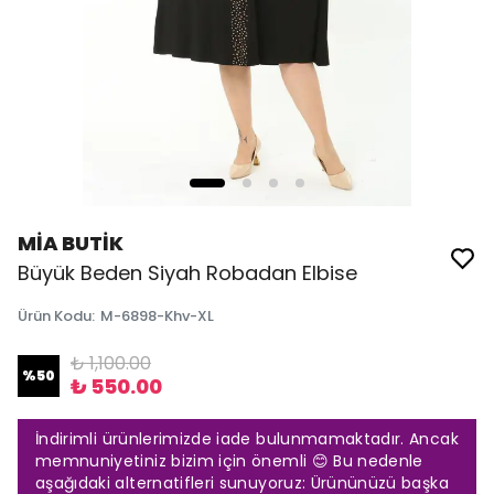
MİA BUTİK
Büyük Beden Siyah Robadan Elbise
Ürün Kodu
:
M-6898-Khv-XL
₺ 1,100.00
%
50
₺ 550.00
İndirimli ürünlerimizde iade bulunmamaktadır. Ancak
memnuniyetiniz bizim için önemli 😊 Bu nedenle
aşağıdaki alternatifleri sunuyoruz: Ürününüzü başka