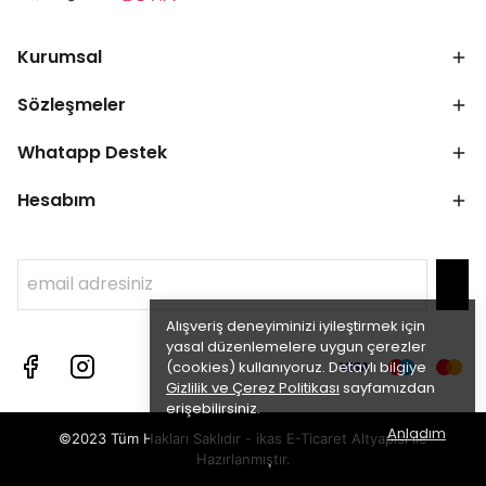
Kurumsal
Sözleşmeler
Whatapp Destek
Hesabım
Alışveriş deneyiminizi iyileştirmek için
yasal düzenlemelere uygun çerezler
(cookies) kullanıyoruz. Detaylı bilgiye
Gizlilik ve Çerez Politikası
sayfamızdan
erişebilirsiniz.
Anladım
©2023 Tüm Hakları Saklıdır - ikas E-Ticaret
Altyapısı ile
Hazırlanmıştır.