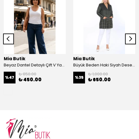
Mia Butik
Mia Butik
Beyaz Dantel Detaylı Çift V Yaka Karşkorse Esnek Bluz
Büyük Beden Haki Siyah Desenli Hırka
₺ 850.00
₺ 1,000.00
%
47
%
35
₺ 450.00
₺ 650.00