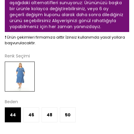
aşağıdaki alternatifleri sunuyoruz: Ürününüzü başka
bir ürünle kolayca değiştirebilirsiniz, veya 6 ay
geçerli değişim kuponu alarak daha sonra dilediğiniz
ürünü seçebilirsiniz Alışverişinizi gönül rahatlığıyla
yapabilmeniz için her zaman yanınızdayız.
❗️ Ürün çekimleri firmamıza aittir.İzinsiz kullanımda yasal yollara
başvurulacaktir.
Renk Seçimi
Beden
44
46
48
50