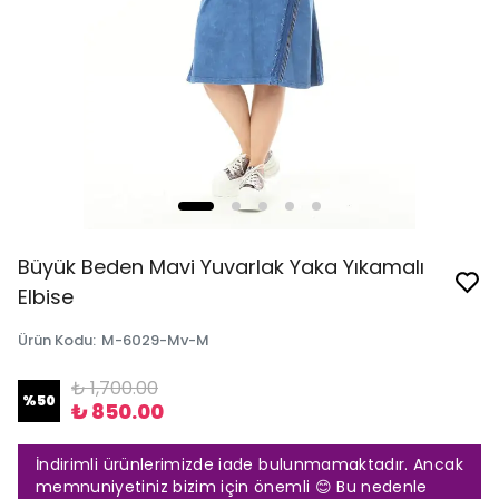
Büyük Beden Mavi Yuvarlak Yaka Yıkamalı
Elbise
Ürün Kodu
:
M-6029-Mv-M
₺ 1,700.00
%
50
₺ 850.00
İndirimli ürünlerimizde iade bulunmamaktadır. Ancak
memnuniyetiniz bizim için önemli 😊 Bu nedenle