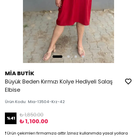
MİA BUTİK
Büyük Beden Kırmızı Kolye Hediyeli Salaş
Elbise
Ürün Kodu
:
Mia-13504-Krz-42
₺ 1,850.00
%
41
₺ 1,100.00
❗️ Ürün çekimleri firmamıza aittir.İzinsiz kullanımda yasal yollara