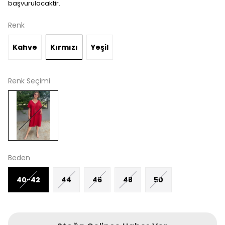
başvurulacaktir.
Renk
Kahve
Kırmızı
Yeşil
Renk Seçimi
Beden
40-42
44
46
48
50