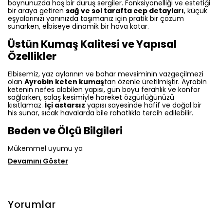
boynunuzda hoş bir duruş sergiler. Fonksiyonelliği ve estetiği
bir araya getiren
sağ ve sol tarafta cep detayları
, küçük
eşyalarınızı yanınızda taşımanız için pratik bir çözüm
sunarken, elbiseye dinamik bir hava katar.
Üstün Kumaş Kalitesi ve Yapısal
Özellikler
Elbisemiz, yaz aylarının ve bahar mevsiminin vazgeçilmezi
olan
Ayrobin keten kumaş
tan özenle üretilmiştir. Ayrobin
ketenin nefes alabilen yapısı, gün boyu ferahlık ve konfor
sağlarken, salaş kesimiyle hareket özgürlüğünüzü
kısıtlamaz.
İçi astarsız
yapısı sayesinde hafif ve doğal bir
his sunar, sıcak havalarda bile rahatlıkla tercih edilebilir.
Beden ve Ölçü Bilgileri
Mükemmel uyumu ya
Devamını Göster
Yorumlar