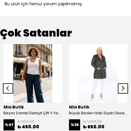
Bu ürün için henüz yorum yapılmamış.
Çok Satanlar
Mia Butik
Mia Butik
Beyaz Dantel Detaylı Çift V Yaka Karşkorse Esnek Bluz
Büyük Beden Haki Siyah Desenli Hırka
₺ 850.00
₺ 1,000.00
%
47
%
35
₺ 450.00
₺ 650.00