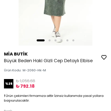
MİA BUTİK
Büyük Beden Haki Gizli Cep Detaylı Elbise
Ürün Kodu
:
M-2060-Hk-M
₺ 1,056.68
%
25
₺ 792.18
❗️ Ürün çekimleri firmamıza aittir.İzinsiz kullanımda yasal yollara
başvurulacaktir.