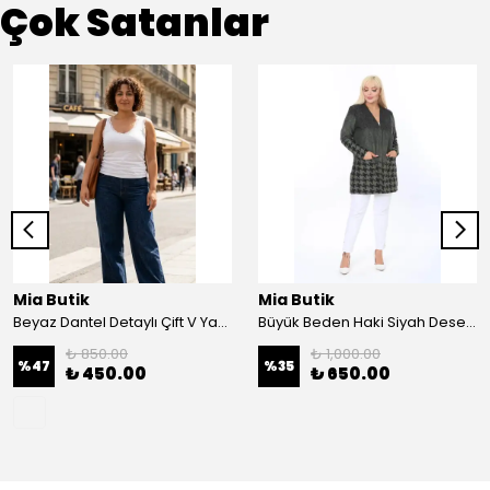
Çok Satanlar
Mia Butik
Mia Butik
Beyaz Dantel Detaylı Çift V Yaka Karşkorse Esnek Bluz
Büyük Beden Haki Siyah Desenli Hırka
₺ 850.00
₺ 1,000.00
%
47
%
35
₺ 450.00
₺ 650.00