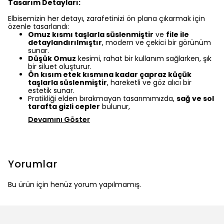
Tasarım Detayları:
Elbisemizin her detayı, zarafetinizi ön plana çıkarmak için
özenle tasarlandı:
Omuz kısmı taşlarla süslenmiştir
ve
file ile
detaylandırılmıştır
, modern ve çekici bir görünüm
sunar.
Düşük Omuz
kesimi, rahat bir kullanım sağlarken, şık
bir siluet oluşturur.
Ön kısım etek kısmına kadar çapraz küçük
taşlarla süslenmiştir
, hareketli ve göz alıcı bir
estetik sunar.
Pratikliği elden bırakmayan tasarımımızda,
sağ ve sol
tarafta gizli cepler
bulunur,
Devamını Göster
Yorumlar
Bu ürün için henüz yorum yapılmamış.