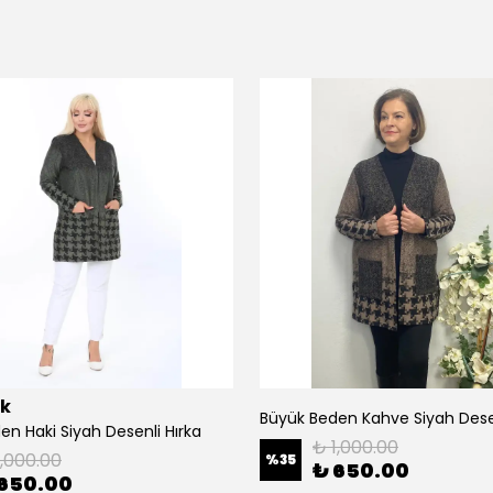
ik
Büyük Beden Kahve Siyah Desen
en Haki Siyah Desenli Hırka
₺ 1,000.00
1,000.00
%
35
₺ 650.00
650.00