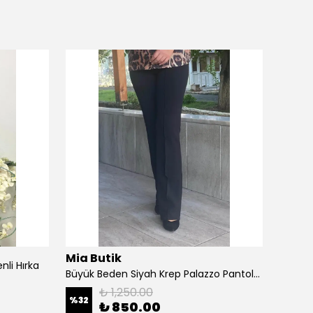
Mia Butik
Mia B
li Hırka
Büyük Beden Siyah Krep Palazzo Pantolon
₺ 1,250.00
%
32
%
43
₺ 850.00