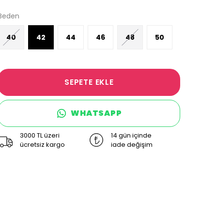
Beden
40
42
44
46
48
50
SEPETE EKLE
WHATSAPP
3000 TL üzeri
14 gün içinde
ücretsiz kargo
iade değişim