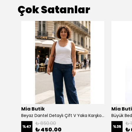
Çok Satanlar
Mia Butik
Mia But
Büyük Beden Bej Yuvarlak Yaka Salaş Takım
Beyaz Dantel Detaylı Çift V Yaka Karşkorse Esnek Bluz
Büyük Bed
₺ 850.00
₺ 
%
47
%
35
₺ 450.00
₺ 