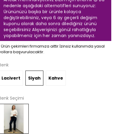
nedenle aşağıdaki alternatifleri sunuyoruz:
Ürününüzü başka bir ürünle kolayca
değiştirebilirsiniz, veya 6 ay geçerli değişim
kuponu alarak daha sonra dilediğiniz ürünü
seçebilirsiniz Alışverişinizi gönül rahatlığıyla
yapabilmeniz için her zaman yanınızdayız.
❗️ Ürün çekimleri firmamıza aittir.İzinsiz kullanımda yasal
yollara başvurulacaktir.
Renk
Lacivert
Siyah
Kahve
Renk Seçimi