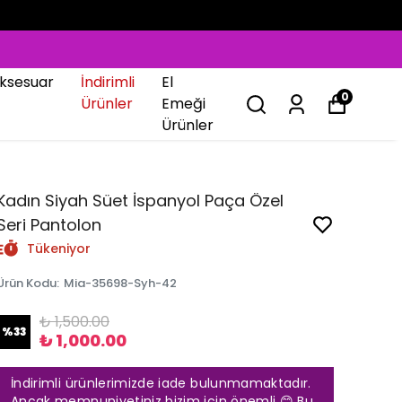
ksesuar
İndirimli
El
0
Ürünler
Emeği
Ürünler
Kadın Siyah Süet İspanyol Paça Özel
Seri Pantolon
Tükeniyor
Ürün Kodu
:
Mia-35698-Syh-42
₺ 1,500.00
%
33
₺ 1,000.00
İndirimli ürünlerimizde iade bulunmamaktadır.
Ancak memnuniyetiniz bizim için önemli 😊 Bu