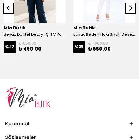
Mia Butik
Mia Butik
Beyaz Dantel Detaylı Çift V Yaka Karşkorse Esnek Bluz
Büyük Beden Haki Siyah Desenli Hırka
₺ 850.00
₺ 1,000.00
%
47
%
35
₺ 450.00
₺ 650.00
Kurumsal
Sözleşmeler