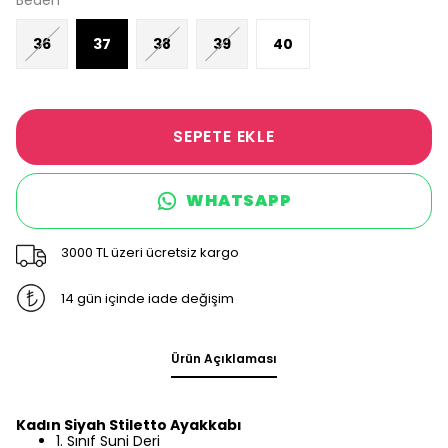
Beden
36
37
38
39
40
SEPETE EKLE
WHATSAPP
3000 TL üzeri ücretsiz kargo
14 gün içinde iade değişim
Ürün Açıklaması
Kadın Siyah Stiletto Ayakkabı
1. Sınıf Suni Deri