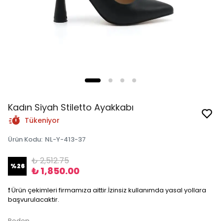
Kadın Siyah Stiletto Ayakkabı
Tükeniyor
Ürün Kodu
:
NL-Y-413-37
₺ 2,512.75
%
26
₺ 1,850.00
❗️ Ürün çekimleri firmamıza aittir.İzinsiz kullanımda yasal yollara
başvurulacaktir.