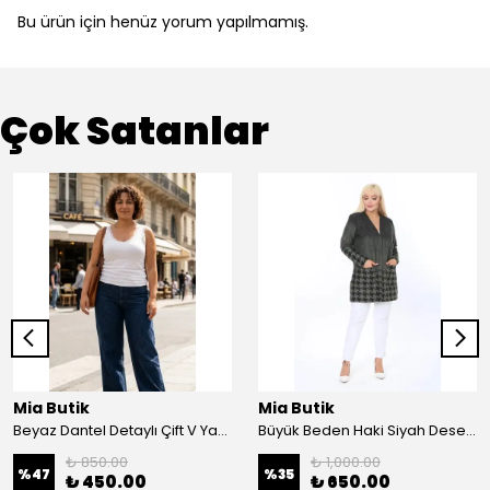
Bu ürün için henüz yorum yapılmamış.
Çok Satanlar
Mia Butik
Mia Butik
Beyaz Dantel Detaylı Çift V Yaka Karşkorse Esnek Bluz
Büyük Beden Haki Siyah Desenli Hırka
₺ 850.00
₺ 1,000.00
%
47
%
35
₺ 450.00
₺ 650.00