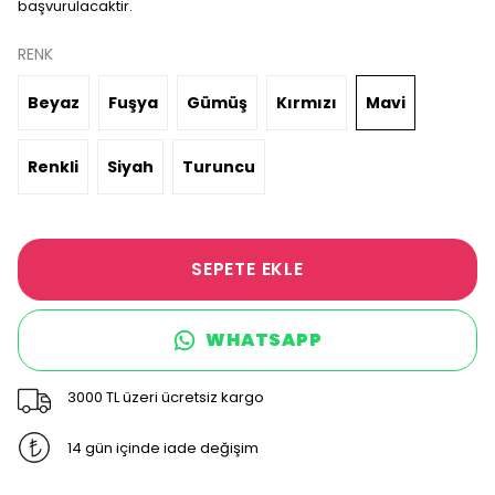
başvurulacaktir.
RENK
Beyaz
Fuşya
Gümüş
Kırmızı
Mavi
Renkli
Siyah
Turuncu
SEPETE EKLE
WHATSAPP
3000 TL üzeri ücretsiz kargo
14 gün içinde iade değişim