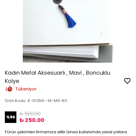
Kadın Metal Aksesuarlı , Mavi , Boncuklu
Kolye
Tükeniyor
Ürün Kodu
:
K-01359--M-M5-R11
₺ 500.00
%
50
₺ 250.00
❗️ Ürün çekimleri firmamıza aittir.İzinsiz kullanımda yasal yollara