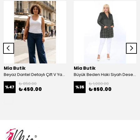
Mia Butik
Mia Butik
Beyaz Dantel Detaylı Çift V Yaka Karşkorse Esnek Bluz
Büyük Beden Haki Siyah Desenli Hırka
₺ 850.00
₺ 1,000.00
%
47
%
35
₺ 450.00
₺ 650.00