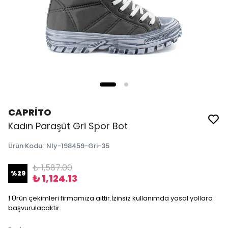
CAPRİTO
Kadın Paraşüt Gri Spor Bot
Ürün Kodu
:
Nly-198459-Gri-35
₺ 1,587.00
%
29
₺ 1,124.13
❗️ Ürün çekimleri firmamıza aittir.İzinsiz kullanımda yasal yollara
başvurulacaktir.