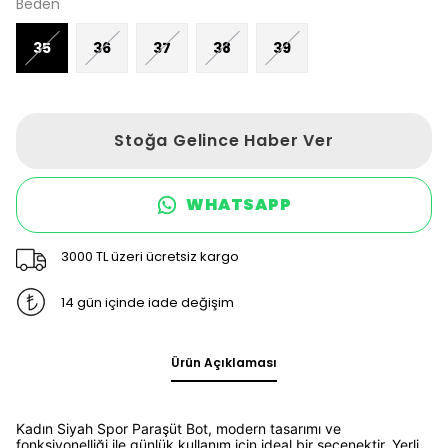
Beden
35
36
37
38
39
Stoğa Gelince Haber Ver
WHATSAPP
3000 TL üzeri ücretsiz kargo
14 gün içinde iade değişim
Ürün Açıklaması
Kadın Siyah Spor Paraşüt Bot, modern tasarımı ve
fonksiyonelliği ile günlük kullanım için ideal bir seçenektir. Yerli