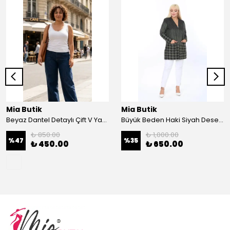
Mia Butik
Mia Butik
Beyaz Dantel Detaylı Çift V Yaka Karşkorse Esnek Bluz
Büyük Beden Haki Siyah Desenli Hırka
₺ 850.00
₺ 1,000.00
%
47
%
35
₺ 450.00
₺ 650.00