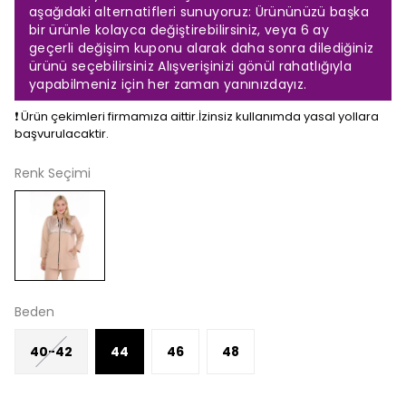
aşağıdaki alternatifleri sunuyoruz: Ürününüzü başka
bir ürünle kolayca değiştirebilirsiniz, veya 6 ay
geçerli değişim kuponu alarak daha sonra dilediğiniz
ürünü seçebilirsiniz Alışverişinizi gönül rahatlığıyla
yapabilmeniz için her zaman yanınızdayız.
❗️ Ürün çekimleri firmamıza aittir.İzinsiz kullanımda yasal yollara
başvurulacaktir.
Renk Seçimi
Beden
40-42
44
46
48