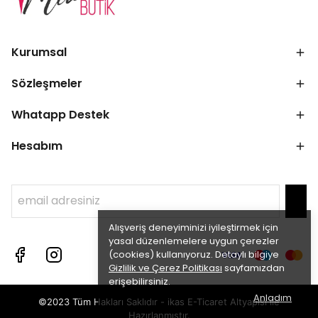
Kurumsal
Sözleşmeler
Whatapp Destek
Hesabım
Alışveriş deneyiminizi iyileştirmek için
yasal düzenlemelere uygun çerezler
(cookies) kullanıyoruz. Detaylı bilgiye
Gizlilik ve Çerez Politikası
sayfamızdan
erişebilirsiniz.
Anladım
©2023 Tüm Hakları Saklıdır - ikas E-Ticaret
Altyapısı ile
Hazırlanmıştır.