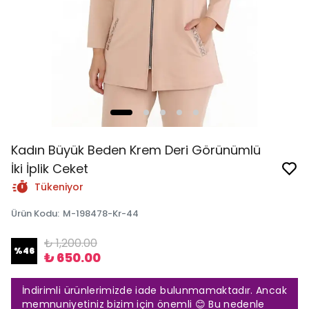
Kadın Büyük Beden Krem Deri Görünümlü
İki İplik Ceket
Tükeniyor
Ürün Kodu
:
M-198478-Kr-44
₺ 1,200.00
%
46
₺ 650.00
İndirimli ürünlerimizde iade bulunmamaktadır. Ancak
memnuniyetiniz bizim için önemli 😊 Bu nedenle