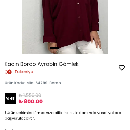
Kadın Bordo Ayrobin Gömlek
Tükeniyor
Ürün Kodu
:
Mia-64789-Bordo
₺ 1,550.00
%
48
₺ 800.00
❗️ Ürün çekimleri firmamıza aittir.İzinsiz kullanımda yasal yollara
başvurulacaktir.