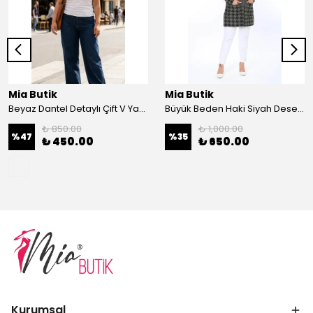
Mia Butik
Mia Butik
Beyaz Dantel Detaylı Çift V Yaka Karşkorse Esnek Bluz
Büyük Beden Haki Siyah Desenli Hırka
₺ 850.00
₺ 1,000.00
%
47
%
35
₺ 450.00
₺ 650.00
Kurumsal