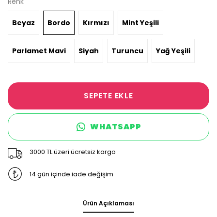
Renk
Beyaz
Bordo
Kırmızı
Mint Yeşili
Parlamet Mavi
Siyah
Turuncu
Yağ Yeşili
SEPETE EKLE
WHATSAPP
3000 TL üzeri ücretsiz kargo
14 gün içinde iade değişim
Ürün Açıklaması