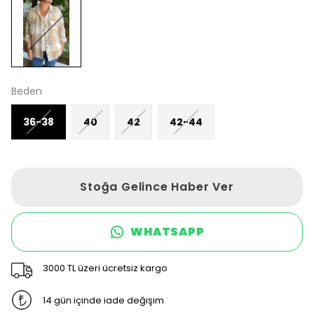
Beden
36-38
40
42
42-44
Stoğa Gelince Haber Ver
WHATSAPP
3000 TL üzeri ücretsiz kargo
14 gün içinde iade değişim