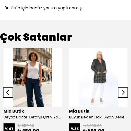
Bu ürün için henüz yorum yapılmamış.
Çok Satanlar
Mia Butik
Mia Butik
Beyaz Dantel Detaylı Çift V Yaka Karşkorse Esnek Bluz
Büyük Beden Haki Siyah Desenli Hırka
₺ 850.00
₺ 1,000.00
%
47
%
35
₺ 450.00
₺ 650.00