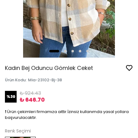
Kadın Bej Oduncu Gömlek Ceket
Ürün Kodu
:
Mia-23102-Bj-38
₺ 924.43
%
30
₺ 646.70
❗️ Ürün çekimleri firmamıza aittir.İzinsiz kullanımda yasal yollara
başvurulacaktir.
Renk Seçimi