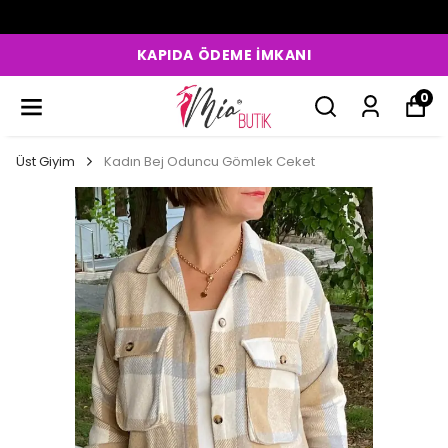
KAPIDA ÖDEME İMKANI
0
Üst Giyim
Kadın Bej Oduncu Gömlek Ceket