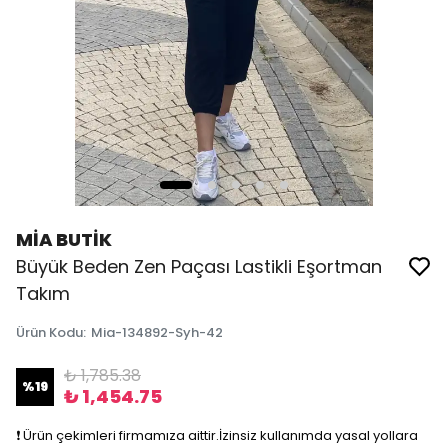
MİA BUTİK
Büyük Beden Zen Paçası Lastikli Eşortman
Takım
Ürün Kodu
:
Mia-134892-Syh-42
₺ 1,785.38
%
19
₺ 1,454.75
❗️ Ürün çekimleri firmamıza aittir.İzinsiz kullanımda yasal yollara