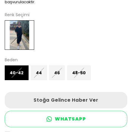
başvurulacaktir.
Renk Seçimi
Beden
40-42
44
46
48-50
Stoğa Gelince Haber Ver
WHATSAPP