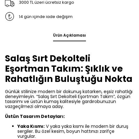
3000 TL üzeri ücretsiz kargo
14 gün içinde iade değişim
Ürün Açıklaması
Salaş Sırt Dekolteli
Eşortman Takım: Şıklık ve
Rahatlığın Buluştuğu Nokta
Günlük stilinize modern bir dokunuş katarken, eşsiz rahatlığı
deneyimleyin. “Salaş Sırt Dekolteli Eşortman Takım”, özgün
tasarımı ve üstün kumaş kalitesiyle gardırobunuzun
vazgeçilmezi olmaya aday.
Üstün Tasarım Detayları:
Yaka Kısmı:
V yaka yaka kısmı ile modern bir duruş
sergiler. Bu özel kesim, boyun hattınızı zarifçe
vurgular.