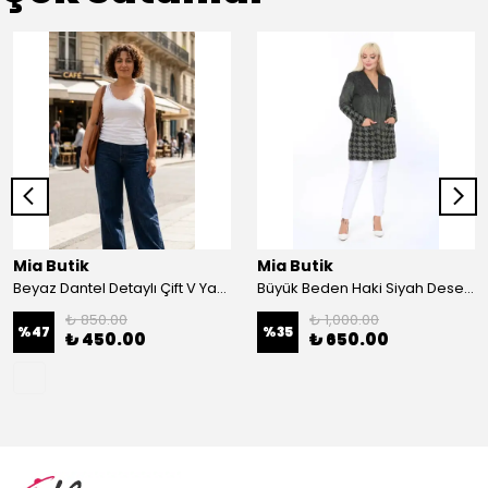
Mia Butik
Mia Butik
Beyaz Dantel Detaylı Çift V Yaka Karşkorse Esnek Bluz
Büyük Beden Haki Siyah Desenli Hırka
₺ 850.00
₺ 1,000.00
%
47
%
35
₺ 450.00
₺ 650.00