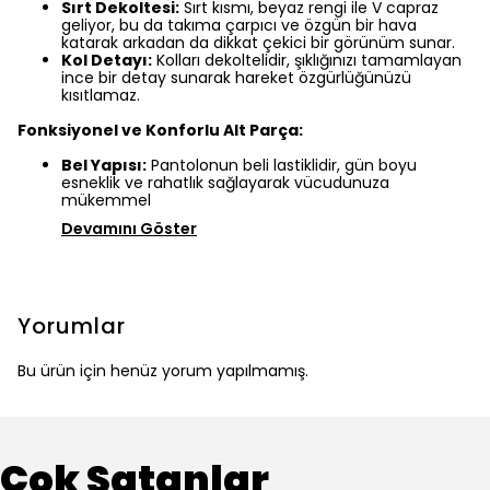
Sırt Dekoltesi:
Sırt kısmı, beyaz rengi ile V capraz
geliyor, bu da takıma çarpıcı ve özgün bir hava
katarak arkadan da dikkat çekici bir görünüm sunar.
Kol Detayı:
Kolları dekoltelidir, şıklığınızı tamamlayan
ince bir detay sunarak hareket özgürlüğünüzü
kısıtlamaz.
Fonksiyonel ve Konforlu Alt Parça:
Bel Yapısı:
Pantolonun beli lastiklidir, gün boyu
esneklik ve rahatlık sağlayarak vücudunuza
mükemmel
Devamını Göster
Yorumlar
Bu ürün için henüz yorum yapılmamış.
Çok Satanlar