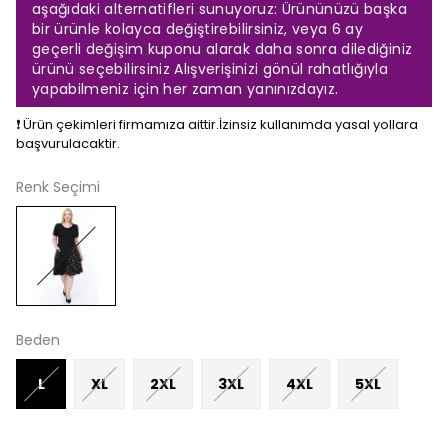
aşağıdaki alternatifleri sunuyoruz: Ürününüzü başka
bir ürünle kolayca değiştirebilirsiniz, veya 6 ay
geçerli değişim kuponu alarak daha sonra dilediğiniz
ürünü seçebilirsiniz Alışverişinizi gönül rahatlığıyla
yapabilmeniz için her zaman yanınızdayız.
❗️ Ürün çekimleri firmamıza aittir.İzinsiz kullanımda yasal yollara
başvurulacaktir.
Renk Seçimi
Beden
L
XL
2XL
3XL
4XL
5XL