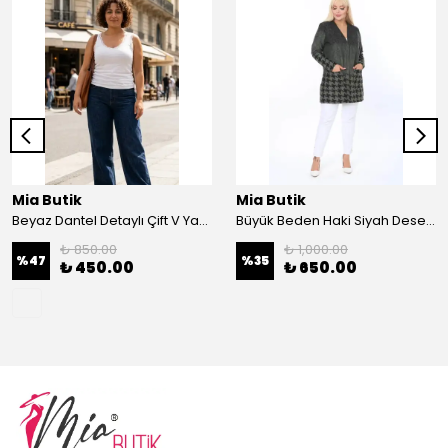
Mia Butik
Mia Butik
Beyaz Dantel Detaylı Çift V Yaka Karşkorse Esnek Bluz
Büyük Beden Haki Siyah Desenli Hırka
₺ 850.00
₺ 1,000.00
%
47
%
35
₺ 450.00
₺ 650.00