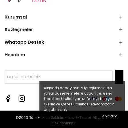
Kurumsal
Sözleşmeler
Whatapp Destek
Hesabım
Alışveriş deneyiminizi iyileştirmek için
yasal düzenlemelere uygun çerezler
(cookies) kullanıyoruz. Detaylı bilgiye
Gizlilik ve Çerez Politikası
sayfamızdan
erişebilirsiniz.
Anladım
©2023 Tüm Hakları Saklıdır - ikas E-Ticaret
Altyapısı ile
Hazırlanmıştır.