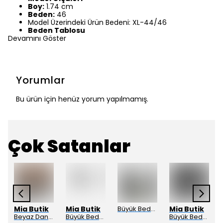
Boy:
1.74 cm
Beden:
46
Model Üzerindeki Ürün Bedeni: XL-44/46
Beden Tablosu
Devamını Göster
Yorumlar
Bu ürün için henüz yorum yapılmamış.
Çok Satanlar
Mia Butik
Mia Butik
Büyük Beden Kahve Siyah Desenli Hırka
Mia Butik
Beyaz Dantel Detaylı Çift V Yaka Karşkorse Esnek Bluz
Büyük Beden Haki Siyah Desenli Hırka
Büyük Beden Siyah Krep Palazzo Pantolon