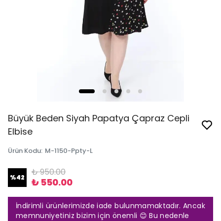
Büyük Beden Siyah Papatya Çapraz Cepli
Elbise
Ürün Kodu
:
M-1150-Ppty-L
₺ 950.00
%
42
₺ 550.00
İndirimli ürünlerimizde iade bulunmamaktadır. Ancak
memnuniyetiniz bizim için önemli 😊 Bu nedenle