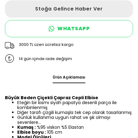
Stoğa Gelince Haber Ver
WHATSAPP
3000 TL üzeri ücretsiz kargo
14 gün içinde iade değişim
Ürün Açıklaması
Büyük Beden Çiçekli Çapraz Cepli Elbise
Eteğin bir kısmı siyah papatya desenli parça ile
kombinlenmiş
Diğer tarafı çizgili kumaşla tek cep olarak tasarlanmış
Günlük kullanıma uygun rahat ve şık olmayı
sevenlere...
Kumaş :
%95 viskon %5 Elastan
Elbise boyu :
105 cm
Model Ölçüleri