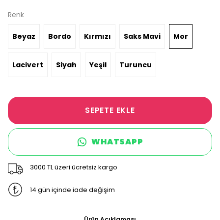
Renk
Beyaz
Bordo
Kırmızı
Saks Mavi
Mor
Lacivert
Siyah
Yeşil
Turuncu
SEPETE EKLE
WHATSAPP
3000 TL üzeri ücretsiz kargo
14 gün içinde iade değişim
Ürün Açıklaması