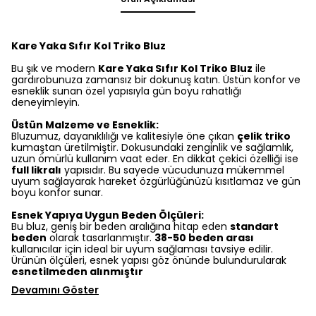
Kare Yaka Sıfır Kol Triko Bluz
Bu şık ve modern
Kare Yaka Sıfır Kol Triko Bluz
ile
gardırobunuza zamansız bir dokunuş katın. Üstün konfor ve
esneklik sunan özel yapısıyla gün boyu rahatlığı
deneyimleyin.
Üstün Malzeme ve Esneklik:
Bluzumuz, dayanıklılığı ve kalitesiyle öne çıkan
çelik triko
kumaştan üretilmiştir. Dokusundaki zenginlik ve sağlamlık,
uzun ömürlü kullanım vaat eder. En dikkat çekici özelliği ise
full likralı
yapısıdır. Bu sayede vücudunuza mükemmel
uyum sağlayarak hareket özgürlüğünüzü kısıtlamaz ve gün
boyu konfor sunar.
Esnek Yapıya Uygun Beden Ölçüleri:
Bu bluz, geniş bir beden aralığına hitap eden
standart
beden
olarak tasarlanmıştır.
38-50 beden arası
kullanıcılar için ideal bir uyum sağlaması tavsiye edilir.
Ürünün ölçüleri, esnek yapısı göz önünde bulundurularak
esnetilmeden alınmıştır
Devamını Göster