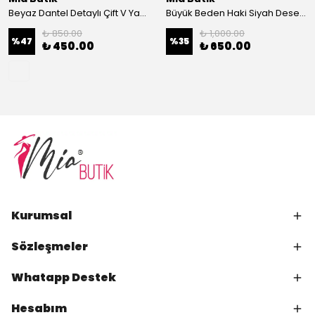
Beyaz Dantel Detaylı Çift V Yaka Karşkorse Esnek Bluz
Büyük Beden Haki Siyah Desenli Hırka
₺ 850.00
₺ 1,000.00
%
47
%
35
₺ 450.00
₺ 650.00
Kurumsal
Sözleşmeler
Whatapp Destek
Hesabım