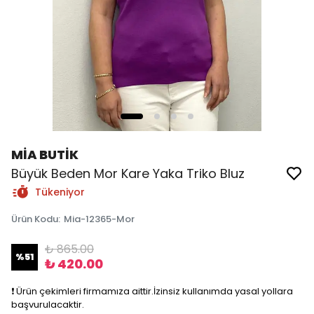
MİA BUTİK
Büyük Beden Mor Kare Yaka Triko Bluz
Tükeniyor
Ürün Kodu
:
Mia-12365-Mor
₺ 865.00
%
51
₺ 420.00
❗️ Ürün çekimleri firmamıza aittir.İzinsiz kullanımda yasal yollara
başvurulacaktir.