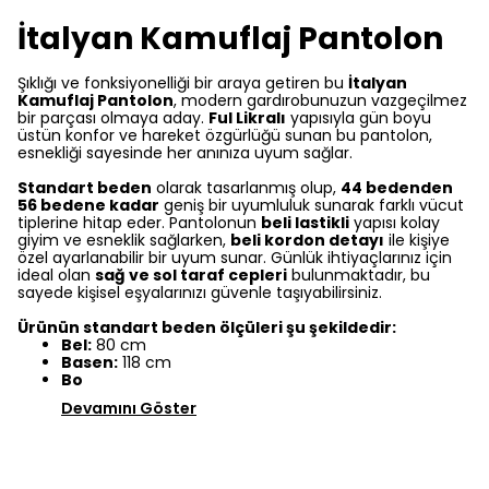
İtalyan Kamuflaj Pantolon
Şıklığı ve fonksiyonelliği bir araya getiren bu
İtalyan
Kamuflaj Pantolon
, modern gardırobunuzun vazgeçilmez
bir parçası olmaya aday.
Ful Likralı
yapısıyla gün boyu
üstün konfor ve hareket özgürlüğü sunan bu pantolon,
esnekliği sayesinde her anınıza uyum sağlar.
Standart beden
olarak tasarlanmış olup,
44 bedenden
56 bedene kadar
geniş bir uyumluluk sunarak farklı vücut
tiplerine hitap eder. Pantolonun
beli lastikli
yapısı kolay
giyim ve esneklik sağlarken,
beli kordon detayı
ile kişiye
özel ayarlanabilir bir uyum sunar. Günlük ihtiyaçlarınız için
ideal olan
sağ ve sol taraf cepleri
bulunmaktadır, bu
sayede kişisel eşyalarınızı güvenle taşıyabilirsiniz.
Ürünün standart beden ölçüleri şu şekildedir:
Bel:
80 cm
Basen:
118 cm
Bo
Devamını Göster