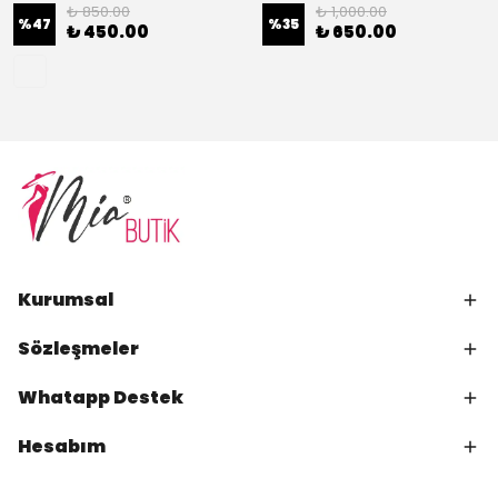
₺ 850.00
₺ 1,000.00
%
47
%
35
₺ 450.00
₺ 650.00
Kurumsal
Sözleşmeler
Whatapp Destek
Hesabım