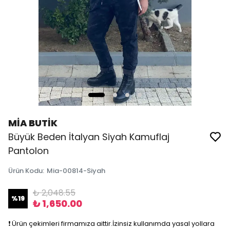
MİA BUTİK
Büyük Beden İtalyan Siyah Kamuflaj
Pantolon
Ürün Kodu
:
Mia-00814-Siyah
₺ 2,048.55
%
19
₺ 1,650.00
❗️ Ürün çekimleri firmamıza aittir.İzinsiz kullanımda yasal yollara