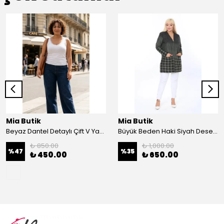
Mia Butik
Mia Butik
Beyaz Dantel Detaylı Çift V Yaka Karşkorse Esnek Bluz
Büyük Beden Haki Siyah Desenli Hırka
₺ 850.00
₺ 1,000.00
%
47
%
35
₺ 450.00
₺ 650.00