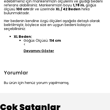
edebilmeniz için mankenimizin ölçülerini ve giydiği bedeni
referans alabilirsiniz. Mankenimizin boyu
1,78 m
, göğüs
ölçüsü
100 cm
’dir ve üzerinde
XL / 42 Beden
hırka
bulunmaktadır.
Her bedenin kendine özgü ölçüleri aşağıda detaylı olarak
belirtilmiştir, böylece size en uygun bedeni kolayca
seçebilirsiniz:
XL Beden:
Göğüs Ölçüsü:
114 cm
<
Devamını Göster
Yorumlar
Bu ürün için henüz yorum yapılmamış.
Çok Satanlar