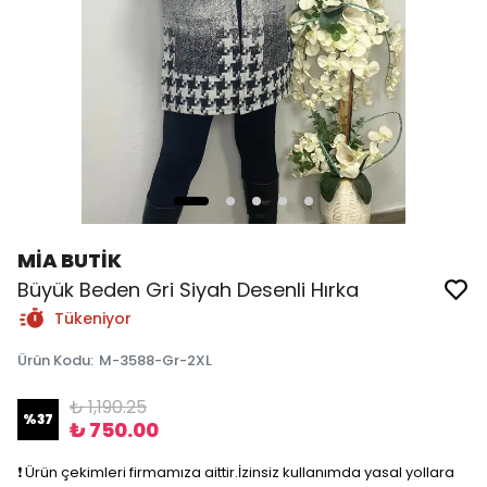
MİA BUTİK
Büyük Beden Gri Siyah Desenli Hırka
Tükeniyor
Ürün Kodu
:
M-3588-Gr-2XL
₺ 1,190.25
%
37
₺ 750.00
❗️ Ürün çekimleri firmamıza aittir.İzinsiz kullanımda yasal yollara