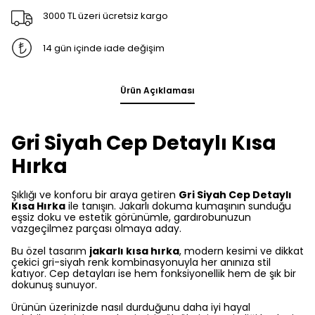
3000 TL üzeri ücretsiz kargo
14 gün içinde iade değişim
Ürün Açıklaması
Gri Siyah Cep Detaylı Kısa
Hırka
Şıklığı ve konforu bir araya getiren
Gri Siyah Cep Detaylı
Kısa Hırka
ile tanışın. Jakarlı dokuma kumaşının sunduğu
eşsiz doku ve estetik görünümle, gardırobunuzun
vazgeçilmez parçası olmaya aday.
Bu özel tasarım
jakarlı kısa hırka
, modern kesimi ve dikkat
çekici gri-siyah renk kombinasyonuyla her anınıza stil
katıyor. Cep detayları ise hem fonksiyonellik hem de şık bir
dokunuş sunuyor.
Ürünün üzerinizde nasıl durduğunu daha iyi hayal