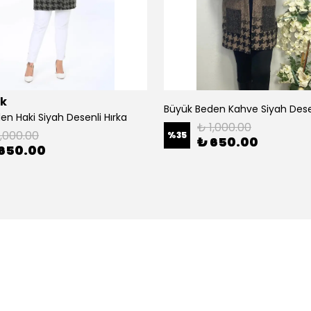
ik
Büyük Beden Kahve Siyah Desen
en Haki Siyah Desenli Hırka
₺ 1,000.00
1,000.00
%
35
₺ 650.00
650.00