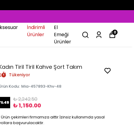
ksesuar
İndirimli
El
0
Ürünler
Emeği
Ürünler
Kadın Tiril Tiril Kahve Şort Takım
Tükeniyor
Ürün Kodu
:
Mia-457893-Khv-48
₺ 2,242.50
%
49
₺ 1,150.00
❗️ Ürün çekimleri firmamıza aittir.İzinsiz kullanımda yasal
yollara başvurulacaktir.