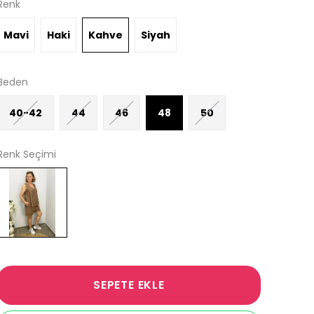
Renk
Mavi
Haki
Kahve
Siyah
Beden
40-42
44
46
48
50
Renk Seçimi
SEPETE EKLE