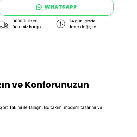
WHATSAPP
3000 TL üzeri
14 gün içinde
ücretsiz kargo
iade değişim
ızın ve Konforunuzun
ort Takımı ile tanışın. Bu takım, modern tasarımı ve