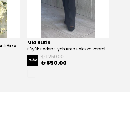
Mia Butik
Mia B
li Hırka
Büyük Beden Siyah Krep Palazzo Pantolon
₺ 1,250.00
%
32
%
43
₺ 850.00