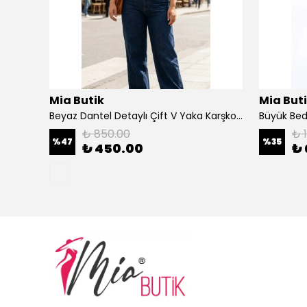
Mia Butik
Mia But
Büyük Beden Bej Yuvarlak Yaka Salaş Takım
Beyaz Dantel Detaylı Çift V Yaka Karşkorse Esnek Bluz
Büyük Bed
₺ 850.00
₺ 
%
47
%
35
₺ 450.00
₺ 