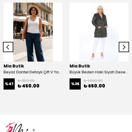
Mia Butik
Mia Butik
Beyaz Dantel Detaylı Çift V Yaka Karşkorse Esnek Bluz
Büyük Beden Haki Siyah Desenli Hırka
₺ 850.00
₺ 1,000.00
%
47
%
35
₺ 450.00
₺ 650.00