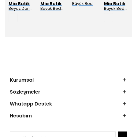
Mia Butik
Mia Butik
Büyük Beden Kahve Siyah Desenli Hırka
Mia Butik
Beyaz Dantel Detaylı Çift V Yaka Karşkorse Esnek Bluz
Büyük Beden Haki Siyah Desenli Hırka
Büyük Beden Siyah Krep Palazzo Pantolon
Kurumsal
Sözleşmeler
Whatapp Destek
Hesabım