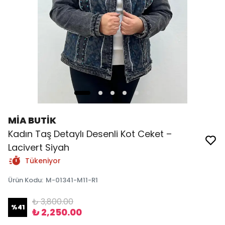
MİA BUTİK
Kadın Taş Detaylı Desenli Kot Ceket –
Lacivert Siyah
Tükeniyor
Ürün Kodu
:
M-01341-M11-R1
₺ 3,800.00
%
41
₺ 2,250.00