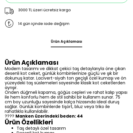
3000 TL üzeri ücretsiz kargo
14 gün içinde iade değişim
Ürün Açıklaması
Ürün Açıklaması
Modern tasarımı ve dikkat çekici taş detaylarıyla öne çıkan
desenli kot ceket, günlük kombinlerinize güçlü ve şık bir
dokunuş katar. Lacivert-siyah ton geçişli özel kumaşı ve ön
yüzeydeki taş süslemeleri sayesinde klasik kot ceketlerden
ayrışır.
Önden düğmeli kapama, göğüs cepleri ve rahat kalıp yapısı
ile hem konforlu hem de stil sahibi bir kullanım sunar. 75
cm boy uzunluğu sayesinde kalça hizasında ideal duruş
sağlar. Günlük kombinlerde tişört, bluz veya triko ile
rahatlıkla kullanılabilir.
????
Manken üzerindeki beden: 44
Ürün Özellikleri
Taş detaylı özel tasarım