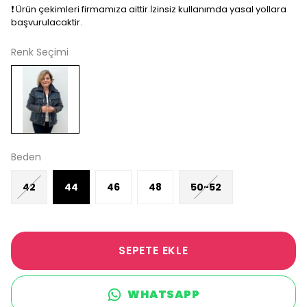
❗️ Ürün çekimleri firmamıza aittir.İzinsiz kullanımda yasal yollara
başvurulacaktir.
Renk Seçimi
Beden
42
44
46
48
50-52
SEPETE EKLE
WHATSAPP