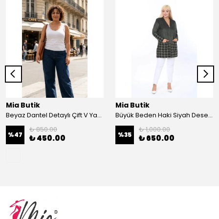
Mia Butik
Mia Butik
Beyaz Dantel Detaylı Çift V Yaka Karşkorse Esnek Bluz
Büyük Beden Haki Siyah Desenli Hırka
₺ 850.00
₺ 1,000.00
%
47
%
35
₺ 450.00
₺ 650.00