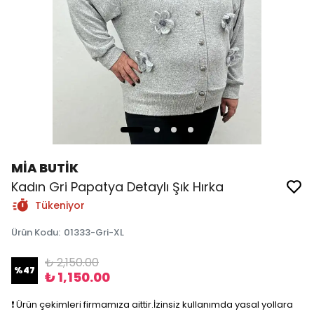
MİA BUTİK
Kadın Gri Papatya Detaylı Şık Hırka
Tükeniyor
Ürün Kodu
:
01333-Gri-XL
₺ 2,150.00
%
47
₺ 1,150.00
❗️ Ürün çekimleri firmamıza aittir.İzinsiz kullanımda yasal yollara