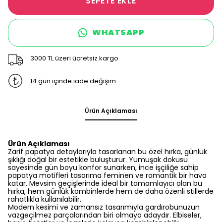
SEPETE EKLE
WHATSAPP
3000 TL üzeri ücretsiz kargo
14 gün içinde iade değişim
Ürün Açıklaması
Ürün Açıklaması
Zarif papatya detaylarıyla tasarlanan bu özel hırka, günlük
şıklığı doğal bir estetikle buluşturur. Yumuşak dokusu
sayesinde gün boyu konfor sunarken, ince işçiliğe sahip
papatya motifleri tasarıma feminen ve romantik bir hava
katar. Mevsim geçişlerinde ideal bir tamamlayıcı olan bu
hırka, hem günlük kombinlerde hem de daha özenli stillerde
rahatlıkla kullanılabilir.
Modern kesimi ve zamansız tasarımıyla gardırobunuzun
vazgeçilmez parçalarından biri olmaya adaydır. Elbiseler,