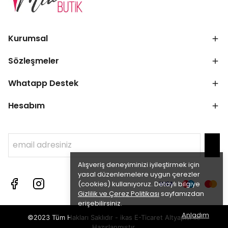
Kurumsal
Sözleşmeler
Whatapp Destek
Hesabım
Alışveriş deneyiminizi iyileştirmek için
yasal düzenlemelere uygun çerezler
(cookies) kullanıyoruz. Detaylı bilgiye
Gizlilik ve Çerez Politikası
sayfamızdan
erişebilirsiniz.
Anladım
©2023 Tüm Hakları Saklıdır - ikas E-Ticaret
Altyapısı ile
Hazırlanmıştır.