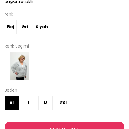
başvurulacaktir.
renk
Bej
Gri
Siyah
Renk Seçimi
Beden
XL
L
M
2XL