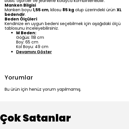
basic tişörtler ve jeanlerle kolayca kombinlenebilir.
Manken Bilgisi
Manken boyu
1,55 cm
, kilosu
85 kg
olup üzerindeki ürün
XL
bedendir
.
Beden Ölçüleri
Kendinize en uygun bedeni seçebilmek için aşağıdaki ölçü
tablosunu inceleyebilirsiniz.
M Beden:
Göğüs: 118 cm
Boy: 65 cm
Kol Boyu: 49 cm
Devamını Göster
Yorumlar
Bu ürün için henüz yorum yapılmamış.
Çok Satanlar