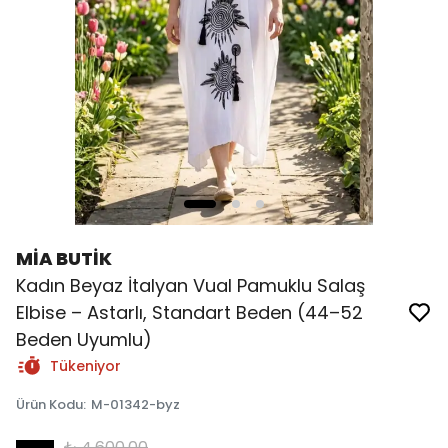
MİA BUTİK
Kadın Beyaz İtalyan Vual Pamuklu Salaş
Elbise – Astarlı, Standart Beden (44–52
Beden Uyumlu)
Tükeniyor
Ürün Kodu
:
M-01342-byz
₺ 4,600.00