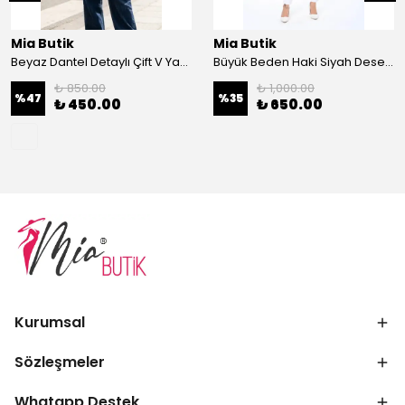
Mia Butik
Mia Butik
Beyaz Dantel Detaylı Çift V Yaka Karşkorse Esnek Bluz
Büyük Beden Haki Siyah Desenli Hırka
₺ 850.00
₺ 1,000.00
%
47
%
35
₺ 450.00
₺ 650.00
Kurumsal
Sözleşmeler
Whatapp Destek