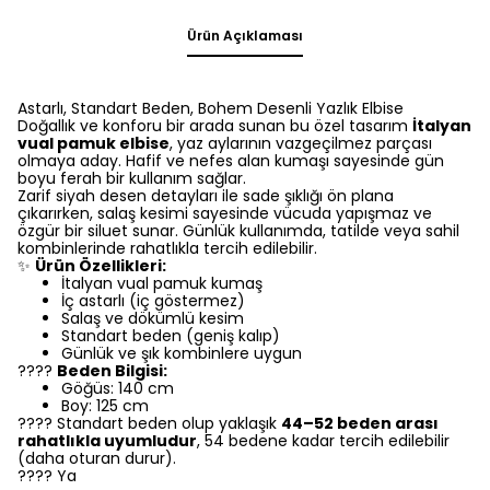
Ürün Açıklaması
Astarlı, Standart Beden, Bohem Desenli Yazlık Elbise
Doğallık ve konforu bir arada sunan bu özel tasarım
İtalyan
vual pamuk elbise
, yaz aylarının vazgeçilmez parçası
olmaya aday. Hafif ve nefes alan kumaşı sayesinde gün
boyu ferah bir kullanım sağlar.
Zarif siyah desen detayları ile sade şıklığı ön plana
çıkarırken, salaş kesimi sayesinde vücuda yapışmaz ve
özgür bir siluet sunar. Günlük kullanımda, tatilde veya sahil
kombinlerinde rahatlıkla tercih edilebilir.
✨
Ürün Özellikleri:
İtalyan vual pamuk kumaş
İç astarlı (iç göstermez)
Salaş ve dökümlü kesim
Standart beden (geniş kalıp)
Günlük ve şık kombinlere uygun
????
Beden Bilgisi:
Göğüs: 140 cm
Boy: 125 cm
???? Standart beden olup yaklaşık
44–52 beden arası
rahatlıkla uyumludur
, 54 bedene kadar tercih edilebilir
(daha oturan durur).
???? Ya