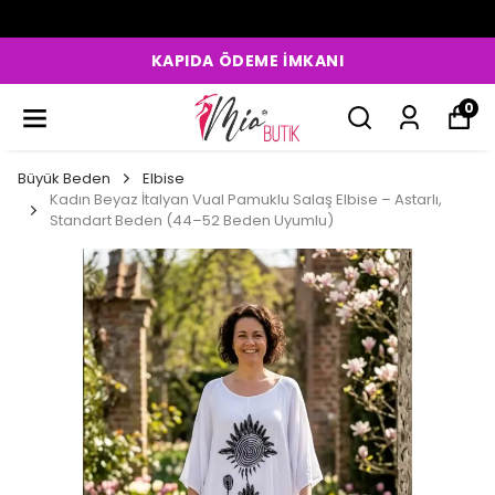
APIDA ÖDEME İMKANI
KRE
0
Büyük Beden
Elbise
Kadın Beyaz İtalyan Vual Pamuklu Salaş Elbise – Astarlı,
Standart Beden (44–52 Beden Uyumlu)