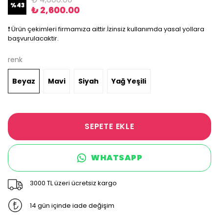
%
43
₺ 2,600.00
❗️ Ürün çekimleri firmamıza aittir.İzinsiz kullanımda yasal yollara
başvurulacaktir.
renk
Beyaz
Mavi
Siyah
Yağ Yeşili
SEPETE EKLE
WHATSAPP
3000 TL üzeri ücretsiz kargo
14 gün içinde iade değişim